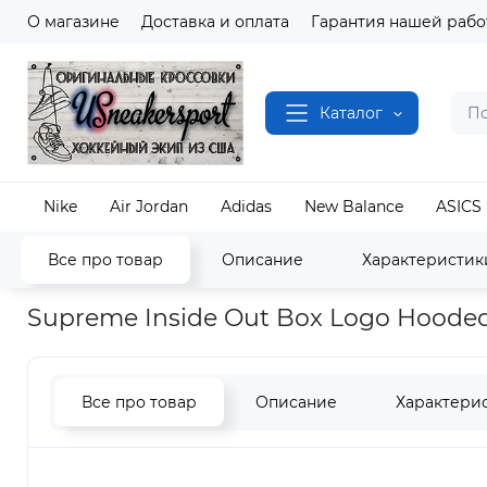
О магазине
Доставка и оплата
Гарантия нашей рабо
Каталог
Nike
Air Jordan
Adidas
New Balance
ASICS
Все про товар
Описание
Характеристик
Наш магазин
Одежда и Аксессуары
Supreme
Supreme Inside Out Box Logo Hooded
Все про товар
Описание
Характери