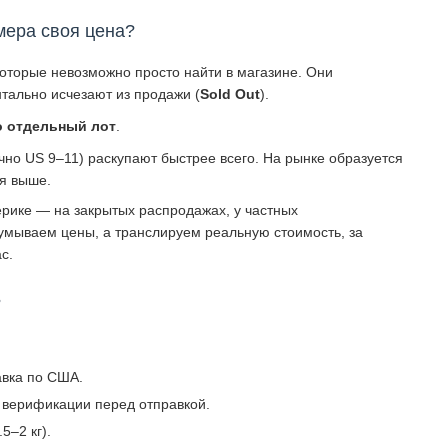
мера своя цена?
которые невозможно просто найти в магазине. Они
тально исчезают из продажи (
Sold Out
).
о отдельный лот
.
о US 9–11) раскупают быстрее всего. На рынке образуется
ся выше.
рике — на закрытых распродажах, у частных
умываем цены, а транслируем реальную стоимость, за
с.
?
авка по США.
 верификации перед отправкой.
5–2 кг).