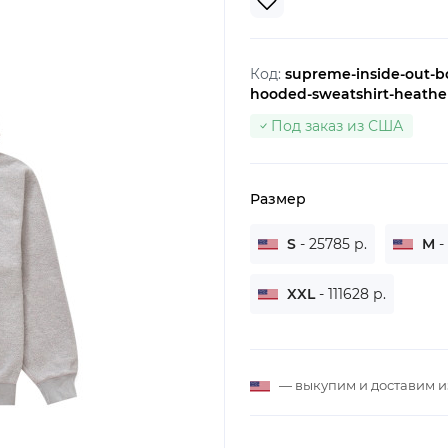
Код:
supreme-inside-out-b
hooded-sweatshirt-heathe
Под заказ из США
Размер
S
- 25785 р.
M
-
XXL
- 111628 р.
— выкупим и доставим 