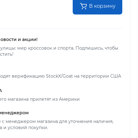
В корзину
новости и акции!
улицы: мир кроссовок и спорта. Подпишись, чтобы
стить!
ходят верификацию StockX/Goat на территории США
А
его магазина прилетят из Америки
 менеджером
ne с менеджером магазина для уточнения наличия,
а и условий покупки.