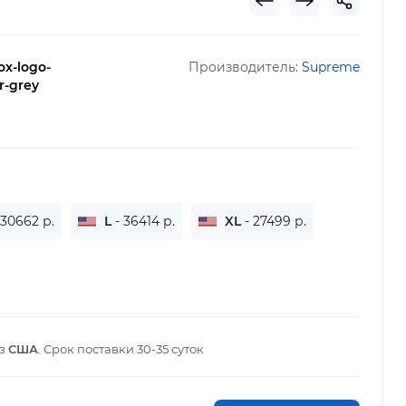
ox-logo-
Производитель:
Supreme
r-grey
 30662 р.
L
- 36414 р.
XL
- 27499 р.
из
США
. Срок поставки
30-35 суток