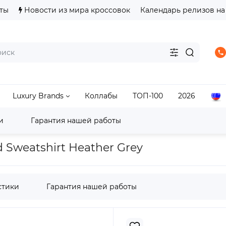
ты
Новости из мира кроссовок
Календарь релизов на
Luxury Brands
Коллабы
ТОП-100
2026
и
Гарантия нашей работы
Tops/Sweatshirts
Supreme Inside Out Box Logo Hooded 
 Sweatshirt Heather Grey
стики
Гарантия нашей работы