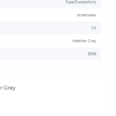
Tops/Sweatshirts
streetwear
CA
Heather Grey
$168
r Grey