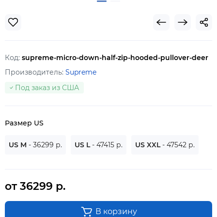
Код:
supreme-micro-down-half-zip-hooded-pullover-deer
Производитель:
Supreme
Под заказ из США
Размер US
US M
- 36299 р.
US L
- 47415 р.
US XXL
- 47542 р.
от 36299 р.
В корзину