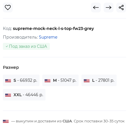
Код:
supreme-mock-neck-l-s-top-fw23-grey
Производитель:
Supreme
Под заказ из США
Размер
S
- 66932 р.
M
- 51047 р.
L
- 27801 р.
XXL
- 46446 р.
— выкупим и доставим из
США
. Срок поставки
30-35 суток