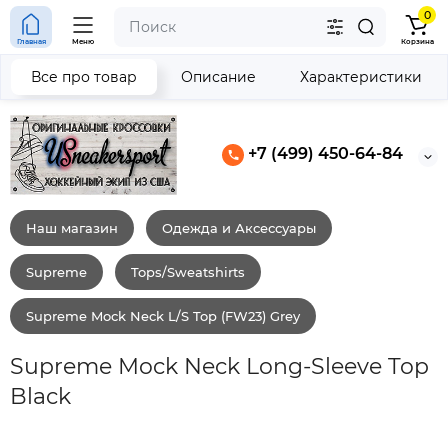
0
Главная
Меню
Корзина
Все про товар
Описание
Характеристики
+7 (499) 450-64-84
Наш магазин
Одежда и Аксессуары
Supreme
Tops/Sweatshirts
Supreme Mock Neck L/S Top (FW23) Grey
Supreme Mock Neck Long-Sleeve Top
Black