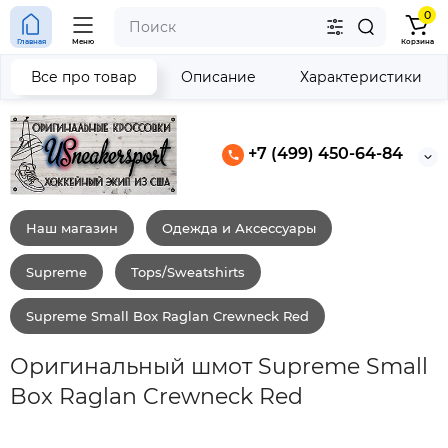
0
Главная
Меню
Корзина
Все про товар
Описание
Характеристики
+7 (499) 450-64-84
Наш магазин
Одежда и Аксессуары
Supreme
Tops/Sweatshirts
Supreme Small Box Raglan Crewneck Red
Оригинальный шмот Supreme Small
Box Raglan Crewneck Red