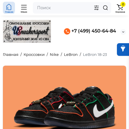
0
Главная
Меню
Корзина
+7 (499) 450-64-84
Главная
Кроссовки
Nike
LeBron
LeBron 18-23
 Aja Wilson AOne Lem &
4 “Black Pinksicle”
 Slide Light Smoke Grey