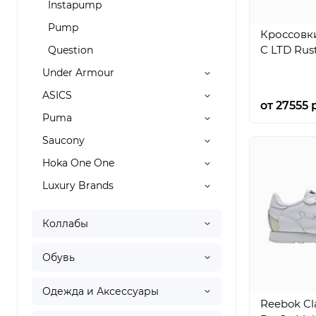
Instapump
Pump
Кроссовки
C LTD Rus
Question
Under Armour
ASICS
от 27555 р
Puma
Saucony
Hoka One One
Luxury Brands
Коллабы
Обувь
Одежда и Аксессуары
Reebok Cla