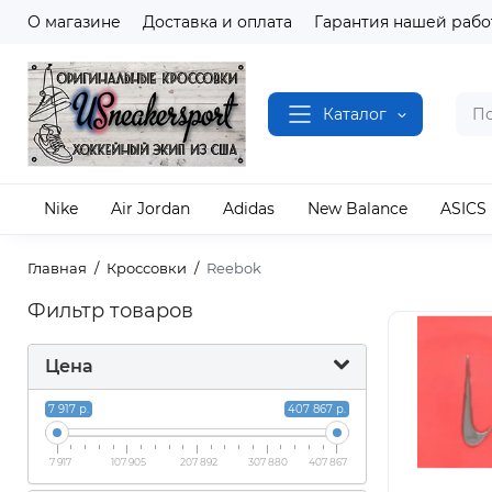
О магазине
Доставка и оплата
Гарантия нашей рабо
Каталог
Nike
Air Jordan
Adidas
New Balance
ASICS
Главная
Кроссовки
Reebok
Фильтр товаров
Цена
7 917 р.
407 867 р.
7 917
107 905
207 892
307 880
407 867