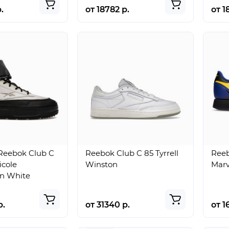
.
от 18782 р.
от 1
eebok Club C
Reebok Club C 85 Tyrrell
Reeb
icole
Winston
Marv
n White
р.
от 31340 р.
от 1