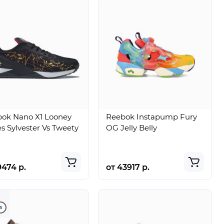
ok Nano X1 Looney
Reebok Instapump Fury
s Sylvester Vs Tweety
OG Jelly Belly
9474 р.
от 43917 р.
5