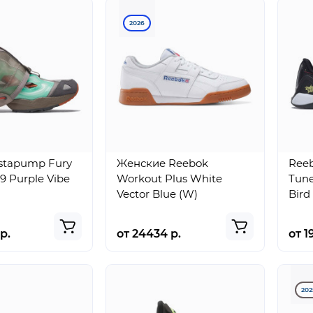
2026
stapump Fury
Женские Reebok
Reeb
9 Purple Vibe
Workout Plus White
Tune
Vector Blue (W)
Bird
р.
от 24434 р.
от 1
202