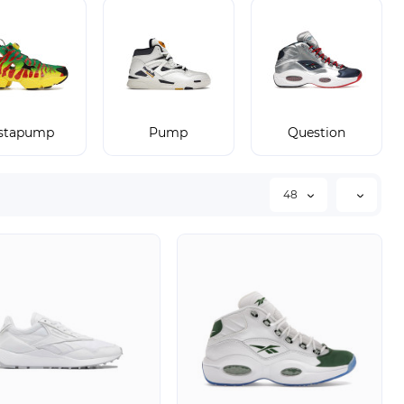
nstapump
Pump
Question
48