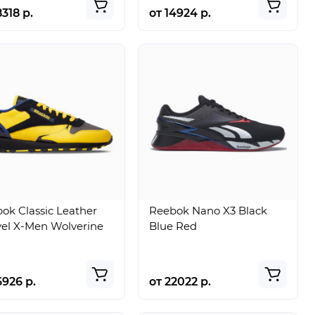
8318 р.
от 14924 р.
ok Classic Leather
Reebok Nano X3 Black
el X-Men Wolverine
Blue Red
6926 р.
от 22022 р.