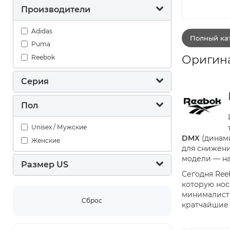
Производители
Adidas
Полный кат
Puma
Оригина
Reebok
Серия
Пол
Unisex / Мужские
DMX
(динам
Женские
для снижени
модели — на
Размер US
Сегодня Ree
которую нос
минималисти
Сброс
кратчайшие 