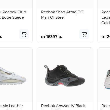
 Reebok Club
Reebok Shaq Attaq DC
Reeb
t Edge Suede
Man Of Steel
Lega
Cold
.
от 16397 р.
от 2
ssic Leather
Reebok Answer IV Black
Reeb