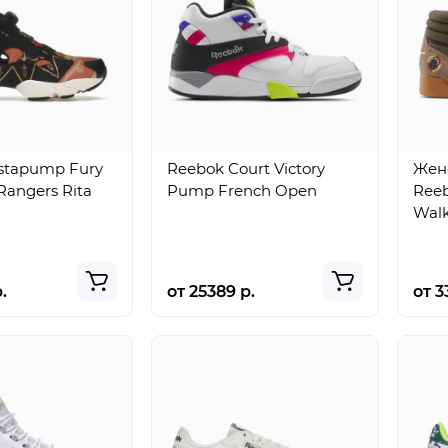
stapump Fury
Reebok Court Victory
Жен
Rangers Rita
Pump French Open
Reeb
Walk
.
от 25389 р.
от 3