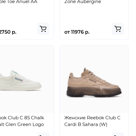
le Toe Anuel AA
Zone Aubergine
2750 р.
от 11976 р.
ok Club C 85 Chalk
Женские Reebok Club C
lt Glen Green Logo
Cardi B Sahara (W)