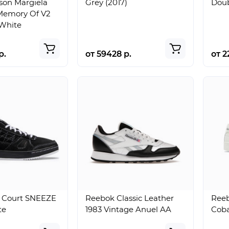
son Margiela
Grey (2017)
Doub
 Memory Of V2
White
р.
от 59428 р.
от 2
Jordan
Nike Mind
rse
Tatum 4
001 Slide
 Court SNEEZE
Reebok Classic Leather
Reeb
“Black
Light
te
1983 Vintage Anuel AA
Coba
Pinksicle”
Smoke
Grey