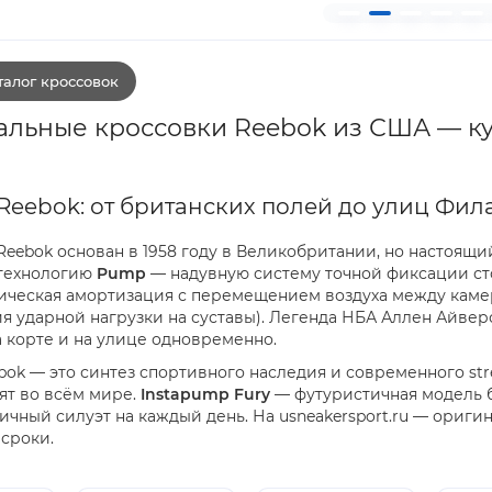
алог кроссовок
льные кроссовки Reebok из США — ку
Reebok: от британских полей до улиц Фи
Reebok основан в 1958 году в Великобритании, но настоящи
технологию
Pump
— надувную систему точной фиксации ст
ическая амортизация с перемещением воздуха между каме
я ударной нагрузки на суставы). Легенда НБА Аллен Айве
 корте и на улице одновременно.
bok — это синтез спортивного наследия и современного str
ят во всём мире.
Instapump Fury
— футуристичная модель б
чный силуэт на каждый день. На usneakersport.ru — оригин
сроки.