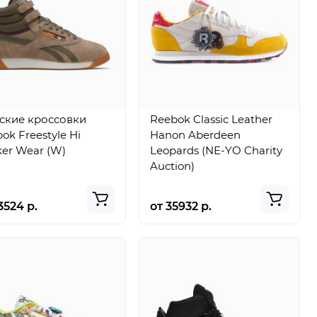
ские кроссовки
Reebok Classic Leather
ok Freestyle Hi
Hanon Aberdeen
er Wear (W)
Leopards (NE-YO Charity
Auction)
3524 р.
от 35932 р.