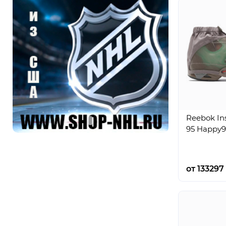
Reebok In
95 Happy9
от 133297 