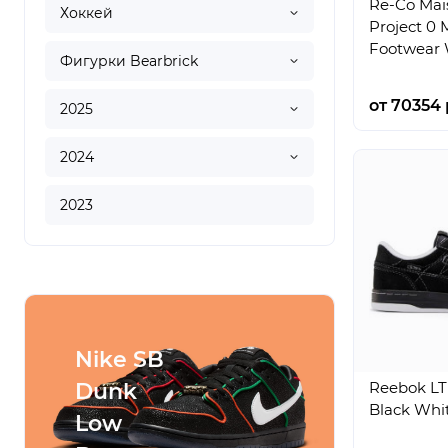
Re-Co Mai
Хоккей
Project 0
Footwear 
Фигурки Bearbrick
от 70354 
2025
2024
2023
Nike SB
Conve
Reebok LT
Dunk
SHAI
Black Whi
Low
001