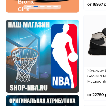
Bronx
Ares
от 18937 р
Girls
Gray
Skate
Женские R
Geo Mid N
McLaughli
от 22750 