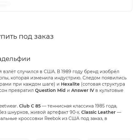
пить под заказ
ладельфии
й взлёт случился в США. В 1989 году бренд изобрёл
опы, которая изменила индустрию. Следом появились
рами при каждом шаге) и
Hexalite
(сотовая структура
рсон превратил
Question Mid
и
Answer IV
в культовые
eetwear.
Club C 85
— теннисная классика 1985 года,
ез шнурков, живой артефакт 90-х.
Classic Leather
—
альные кроссовки Reebok из США под заказ, в