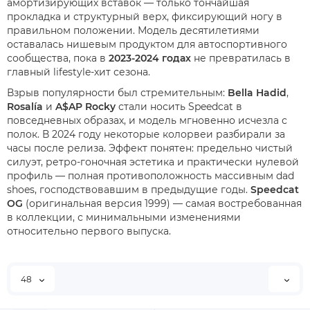
амортизирующих вставок — только тончайшая
прокладка и структурный верх, фиксирующий ногу в
правильном положении. Модель десятилетиями
оставалась нишевым продуктом для автоспортивного
сообщества, пока в
2023-2024 годах
не превратилась в
главный lifestyle-хит сезона.
Взрыв популярности был стремительным:
Bella Hadid
,
Rosalía
и
A$AP Rocky
стали носить Speedcat в
повседневных образах, и модель мгновенно исчезла с
полок. В 2024 году некоторые колорвеи разбирали за
часы после релиза. Эффект понятен: предельно чистый
силуэт, ретро-гоночная эстетика и практически нулевой
профиль — полная противоположность массивным dad
shoes, господствовавшим в предыдущие годы.
Speedcat
OG
(оригинальная версия 1999) — самая востребованная
в коллекции, с минимальными изменениями
относительно первого выпуска.
48