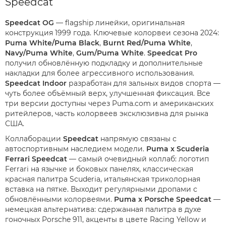
Speedcat
Speedcat OG
— flagship линейки, оригинальная
конструкция 1999 года. Ключевые колорвеи сезона 2024:
Puma White/Puma Black
,
Burnt Red/Puma White
,
Navy/Puma White
,
Gum/Puma White
.
Speedcat Pro
получил обновлённую подкладку и дополнительные
накладки для более агрессивного использования.
Speedcat Indoor
разработан для зальных видов спорта —
чуть более объёмный верх, улучшенная фиксация. Все
три версии доступны через Puma.com и американских
ритейлеров, часть колорвеев эксклюзивна для рынка
США.
Коллаборации
Speedcat
напрямую связаны с
автоспортивным наследием модели.
Puma x Scuderia
Ferrari Speedcat
— самый очевидный коллаб: логотип
Ferrari на язычке и боковых панелях, классическая
красная палитра Scuderia, итальянская триколорная
вставка на пятке. Выходит регулярными дропами с
обновлёнными колорвеями.
Puma x Porsche Speedcat
—
немецкая альтернатива: сдержанная палитра в духе
гоночных Porsche 911, акценты в цвете Racing Yellow и