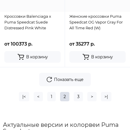
Кроссовки Balenciaga x
Женские кроссовки Puma
Puma Speedcat Suede
Speedcat OG Vapor Gray For
Distressed Pink White
All Time Red (W)
от 100373 р.
от 35277 р.
В корзину
В корзину
Показать еще
|<
<
1
2
3
>
>|
Актуальные версии и колорвеи Puma