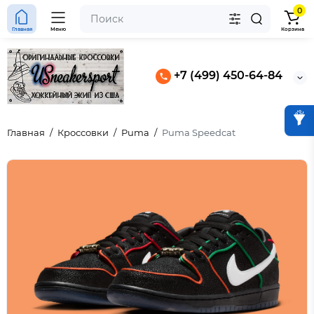
0
Главная
Меню
Корзина
+7 (499) 450-64-84
Главная
Кроссовки
Puma
Puma Speedcat
4 “Black Pinksicle”
 Slide Light Smoke Grey
Женские Nike Aja Wilson AOne Lem &
Lime (W)