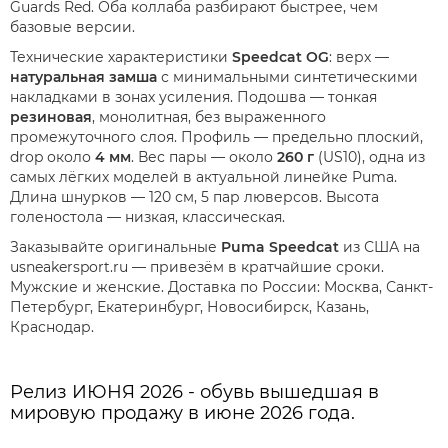
Guards Red. Оба коллаба разбирают быстрее, чем
базовые версии.
Технические характеристики
Speedcat OG
: верх —
натуральная замша
с минимальными синтетическими
накладками в зонах усиления. Подошва — тонкая
резиновая
, монолитная, без выраженного
промежуточного слоя. Профиль — предельно плоский,
drop около
4 мм
. Вес пары — около
260 г
(US10), одна из
самых лёгких моделей в актуальной линейке Puma.
Длина шнурков — 120 см, 5 пар люверсов. Высота
голеностола — низкая, классическая.
Заказывайте оригинальные
Puma Speedcat
из США на
usneakersport.ru — привезём в кратчайшие сроки.
Мужские и женские. Доставка по России: Москва, Санкт-
Петербург, Екатеринбург, Новосибирск, Казань,
Краснодар.
Релиз ИЮНЯ 2026 - обувь вышедшая в
мировую продажу в июне 2026 года.