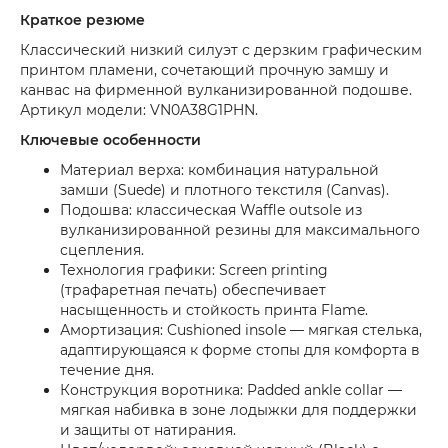
Краткое резюме
Классический низкий силуэт с дерзким графическим
принтом пламени, сочетающий прочную замшу и
канвас на фирменной вулканизированной подошве.
Артикул модели: VN0A38G1PHN.
Ключевые особенности
Материал верха: комбинация натуральной
замши (Suede) и плотного текстиля (Canvas).
Подошва: классическая Waffle outsole из
вулканизированной резины для максимального
сцепления.
Технология графики: Screen printing
(трафаретная печать) обеспечивает
насыщенность и стойкость принта Flame.
Амортизация: Cushioned insole — мягкая стелька,
адаптирующаяся к форме стопы для комфорта в
течение дня.
Конструкция воротника: Padded ankle collar —
мягкая набивка в зоне лодыжки для поддержки
и защиты от натирания.