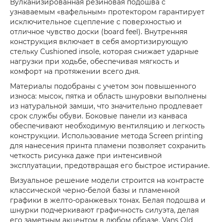
Вулканизированная резиновая подошва с
узнаваемым «вафельным» протектором гарантирует
исключительное сцепление с поверхностью и
отличное чувство доски (board feel). Внутренняя
конструкция включает в себя амортизирующую
стельку Cushioned insole, которая снижает ударные
нагрузки при ходьбе, обеспечивая мягкость и
комфорт на протяжении всего дня.
Материалы подобраны с учетом зон повышенного
износа: мысок, пятка и область шнуровки выполнены
из натуральной замши, что значительно продлевает
срок службы обуви. Боковые панели из канваса
обеспечивают необходимую вентиляцию и легкость
конструкции. Использование метода Screen printing
для нанесения принта пламени позволяет сохранить
четкость рисунка даже при интенсивной
эксплуатации, предотвращая его быстрое истирание.
Визуальное решение модели строится на контрасте
классической черно-белой базы и пламенной
графики в желто-оранжевых тонах. Белая подошва и
шнурки подчеркивают графичность силуэта, делая
его заметным акцентом в любом образе. Vans Old