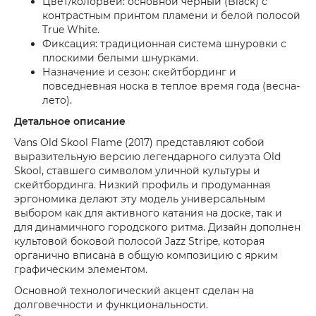
Цвет/колорвей: основной черный (Black) с
контрастным принтом пламени и белой полосой
True White.
Фиксация: традиционная система шнуровки с
плоскими белыми шнурками.
Назначение и сезон: скейтбординг и
повседневная носка в теплое время года (весна-
лето).
Детальное описание
Vans Old Skool Flame (2017) представляют собой
выразительную версию легендарного силуэта Old
Skool, ставшего символом уличной культуры и
скейтбординга. Низкий профиль и продуманная
эргономика делают эту модель универсальным
выбором как для активного катания на доске, так и
для динамичного городского ритма. Дизайн дополнен
культовой боковой полосой Jazz Stripe, которая
органично вписана в общую композицию с ярким
графическим элементом.
Основной технологический акцент сделан на
долговечности и функциональности.