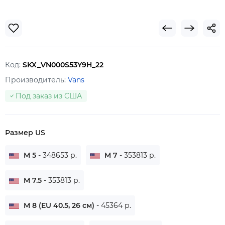
Код:
SKX_VN000S53Y9H_22
Производитель:
Vans
Под заказ из США
Размер US
M 5
- 348653 р.
M 7
- 353813 р.
M 7.5
- 353813 р.
M 8 (EU 40.5, 26 см)
- 45364 р.