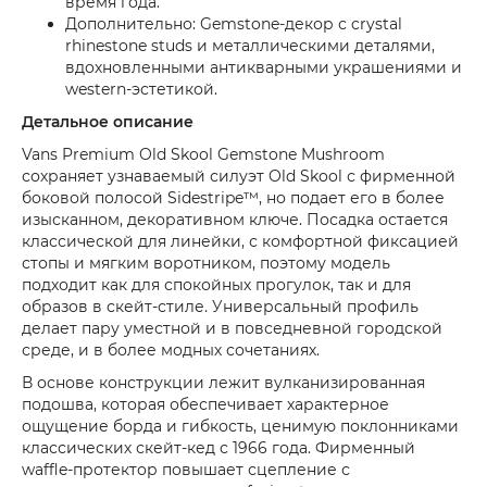
время года.
Дополнительно: Gemstone-декор с crystal
rhinestone studs и металлическими деталями,
вдохновленными антикварными украшениями и
western-эстетикой.
Детальное описание
Vans Premium Old Skool Gemstone Mushroom
сохраняет узнаваемый силуэт Old Skool с фирменной
боковой полосой Sidestripe™, но подает его в более
изысканном, декоративном ключе. Посадка остается
классической для линейки, с комфортной фиксацией
стопы и мягким воротником, поэтому модель
подходит как для спокойных прогулок, так и для
образов в скейт-стиле. Универсальный профиль
делает пару уместной и в повседневной городской
среде, и в более модных сочетаниях.
В основе конструкции лежит вулканизированная
подошва, которая обеспечивает характерное
ощущение борда и гибкость, ценимую поклонниками
классических скейт-кед с 1966 года. Фирменный
waffle-протектор повышает сцепление с