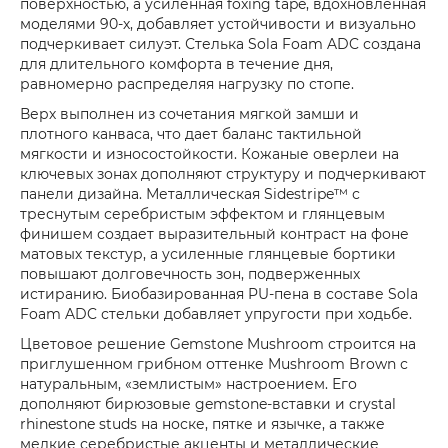
поверхностью, а усиленная foxing tape, вдохновленная
моделями 90-х, добавляет устойчивости и визуально
подчеркивает силуэт. Стелька Sola Foam ADC создана
для длительного комфорта в течение дня,
равномерно распределяя нагрузку по стопе.
Верх выполнен из сочетания мягкой замши и
плотного канваса, что дает баланс тактильной
мягкости и износостойкости. Кожаные оверлеи на
ключевых зонах дополняют структуру и подчеркивают
панели дизайна. Металлическая Sidestripe™ с
треснутым серебристым эффектом и глянцевым
финишем создает выразительный контраст на фоне
матовых текстур, а усиленные глянцевые бортики
повышают долговечность зон, подверженных
истиранию. Биобазированная PU-пена в составе Sola
Foam ADC стельки добавляет упругости при ходьбе.
Цветовое решение Gemstone Mushroom строится на
приглушенном грибном оттенке Mushroom Brown с
натуральным, «землистым» настроением. Его
дополняют бирюзовые gemstone-вставки и crystal
rhinestone studs на носке, пятке и язычке, а также
мелкие серебристые акценты и металлические