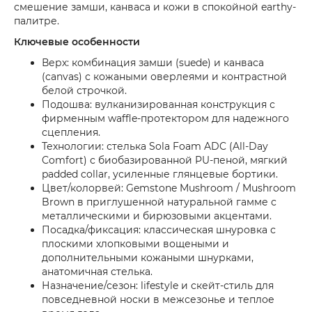
смешение замши, канваса и кожи в спокойной earthy-
палитре.
Ключевые особенности
Верх: комбинация замши (suede) и канваса
(canvas) с кожаными оверлеями и контрастной
белой строчкой.
Подошва: вулканизированная конструкция с
фирменным waffle-протектором для надежного
сцепления.
Технологии: стелька Sola Foam ADC (All-Day
Comfort) с биобазированной PU-пеной, мягкий
padded collar, усиленные глянцевые бортики.
Цвет/колорвей: Gemstone Mushroom / Mushroom
Brown в приглушенной натуральной гамме с
металлическими и бирюзовыми акцентами.
Посадка/фиксация: классическая шнуровка с
плоскими хлопковыми вощеными и
дополнительными кожаными шнурками,
анатомичная стелька.
Назначение/сезон: lifestyle и скейт-стиль для
повседневной носки в межсезонье и теплое