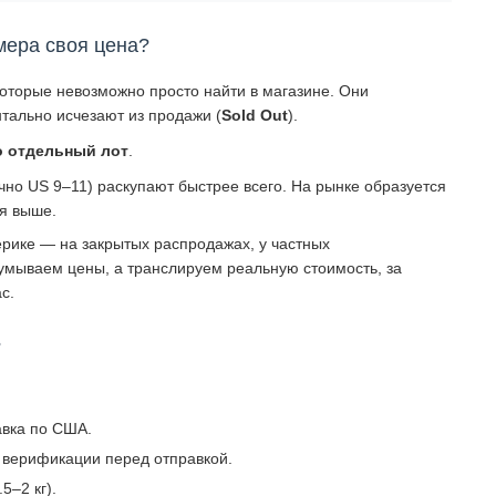
мера своя цена?
которые невозможно просто найти в магазине. Они
тально исчезают из продажи (
Sold Out
).
о отдельный лот
.
о US 9–11) раскупают быстрее всего. На рынке образуется
ся выше.
рике — на закрытых распродажах, у частных
умываем цены, а транслируем реальную стоимость, за
с.
?
авка по США.
 верификации перед отправкой.
5–2 кг).