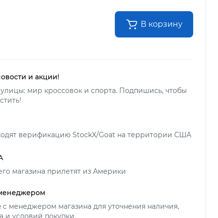
В корзину
новости и акции!
улицы: мир кроссовок и спорта. Подпишись, чтобы
стить!
ходят верификацию StockX/Goat на территории США
А
его магазина прилетят из Америки
 менеджером
ne с менеджером магазина для уточнения наличия,
а и условий покупки.