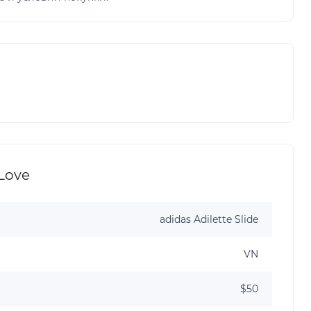
Love
adidas Adilette Slide
VN
$50