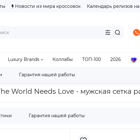
ты
Новости из мира кроссовок
Календарь релизов на
Luxury Brands
Коллабы
ТОП-100
2026
и
Гарантия нашей работы
te
adidas Adilette Slide AndrÃ© Saraiva The World Needs Lo
 The World Needs Love - мужская сетка 
стики
Гарантия нашей работы