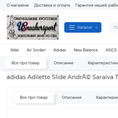
О магазине
Доставка и оплата
Гарантия нашей рабо
Каталог
Nike
Air Jordan
Adidas
New Balance
ASICS
Все про товар
Описание
Характеристик
Наш магазин
Обувь
Adidas
Adidas Adilet
adidas Adilette Slide AndrÃ© Saraiva
Все про товар
Описание
Характери