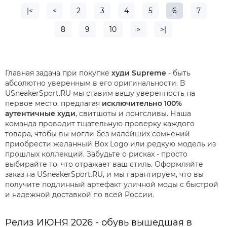
|<
<
2
3
4
5
6
7
8
9
10
>
>|
Главная задача при покупке
худи Supreme
- быть
абсолютно уверенным в его оригинальности. В
USneakerSport.RU мы ставим вашу уверенность на
первое место, предлагая
исключительно 100%
аутентичные худи
, свитшоты и лонгсливы. Наша
команда проводит тщательную проверку каждого
товара, чтобы вы могли без малейших сомнений
приобрести желанный Box Logo или редкую модель из
прошлых коллекций. Забудьте о рисках - просто
выбирайте то, что отражает ваш стиль. Оформляйте
заказ на USneakerSport.RU, и мы гарантируем, что вы
получите подлинный артефакт уличной моды с быстрой
и надежной доставкой по всей России.
Релиз ИЮНЯ 2026 - обувь вышедшая в