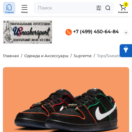
0
Главная
Меню
Корзина
+7 (499) 450-64-84
Главная
Одежда и Аксессуары
Supreme
Tops/Sweatshirts
4 “Black Pinksicle”
 Slide Light Smoke Grey
Женские Nike Aja Wilson AOne Lem &
Lime (W)