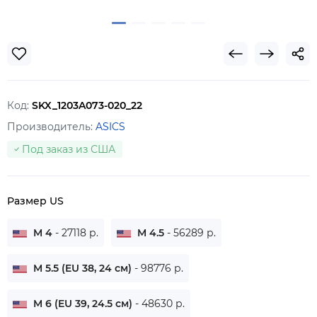
Код:
SKX_1203A073-020_22
Производитель:
ASICS
Под заказ из США
Размер US
M 4
- 27118 р.
M 4.5
- 56289 р.
M 5.5 (EU 38, 24 см)
- 98776 р.
M 6 (EU 39, 24.5 см)
- 48630 р.