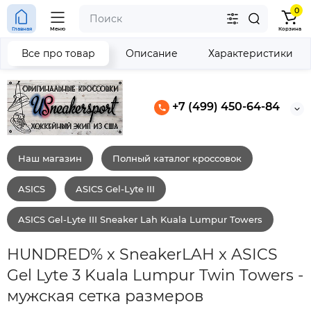
0
Главная
Меню
Корзина
Все про товар
Описание
Характеристики
+7 (499) 450-64-84
Наш магазин
Полный каталог кроссовок
ASICS
ASICS Gel-Lyte III
ASICS Gel-Lyte III Sneaker Lah Kuala Lumpur Towers
HUNDRED% x SneakerLAH x ASICS
Gel Lyte 3 Kuala Lumpur Twin Towers -
мужская сетка размеров