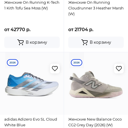
Женские On Running K-Tech
Женские On Running
1 Kith Tofu Sea Moss (W)
Cloudrunner 3 Heather Marsh
(W)
от 42770 р.
от 21704 р.
В корзину
В корзину
2026
2026
adidas Adizero Evo SL Cloud
Женские New Balance Coco
White Blue
CG2 Grey Day (2026) (W)