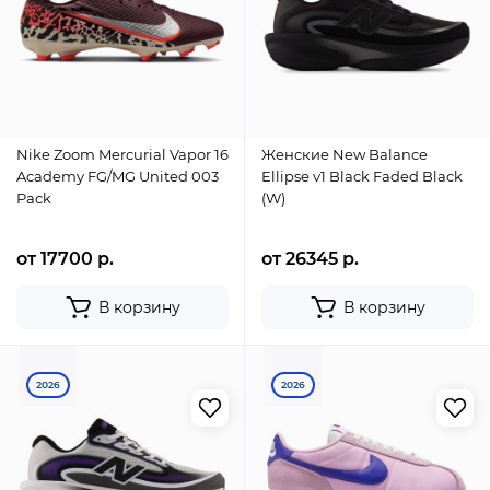
Nike Zoom Mercurial Vapor 16
Женские New Balance
Academy FG/MG United 003
Ellipse v1 Black Faded Black
Pack
(W)
от 17700 р.
от 26345 р.
В корзину
В корзину
2026
2026