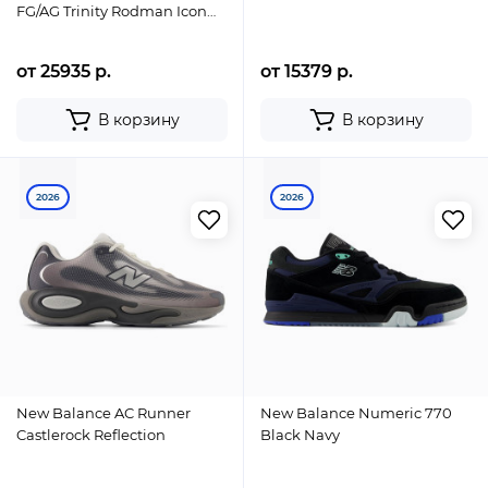
FG/AG Trinity Rodman Icon
Takeover Pack (W)
от 25935 р.
от 15379 р.
В корзину
В корзину
2026
2026
New Balance AC Runner
New Balance Numeric 770
Castlerock Reflection
Black Navy