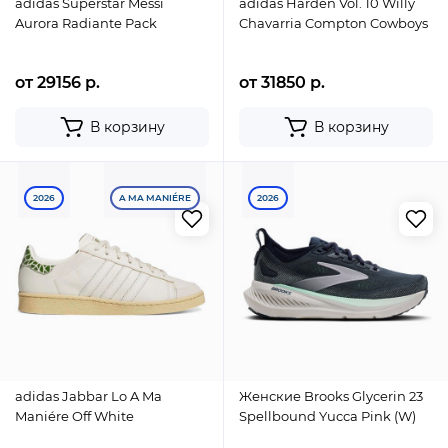
adidas Superstar Messi
adidas Harden Vol. 10 Willy
Aurora Radiante Pack
Chavarria Compton Cowboys
от 29156 р.
от 31850 р.
В корзину
В корзину
2026
A MA MANIÉRE
2026
adidas Jabbar Lo A Ma
Женские Brooks Glycerin 23
Maniére Off White
Spellbound Yucca Pink (W)