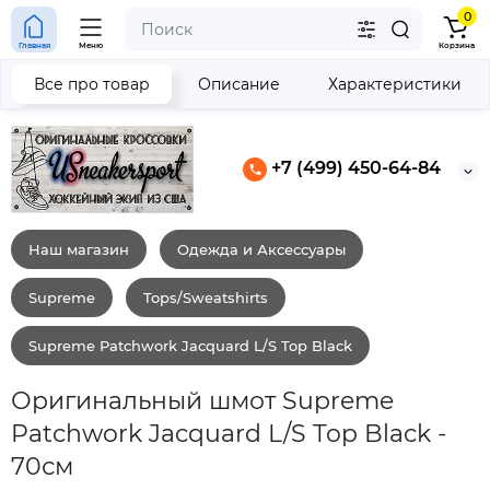
0
Главная
Меню
Корзина
Все про товар
Описание
Характеристики
+7 (499) 450-64-84
Наш магазин
Одежда и Аксессуары
Supreme
Tops/Sweatshirts
Supreme Patchwork Jacquard L/S Top Black
Оригинальный шмот Supreme
Patchwork Jacquard L/S Top Black -
70см