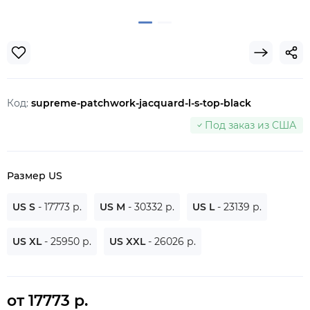
Код:
supreme-patchwork-jacquard-l-s-top-black
Под заказ из США
Размер US
US S
- 17773 р.
US M
- 30332 р.
US L
- 23139 р.
US XL
- 25950 р.
US XXL
- 26026 р.
от 17773 р.