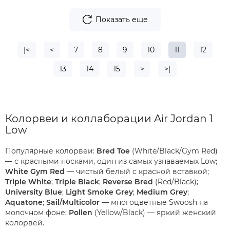
Показать еще
|<
<
7
8
9
10
11
12
13
14
15
>
>|
Колорвеи и коллаборации Air Jordan 1
Low
Популярные колорвеи:
Bred Toe
(White/Black/Gym Red)
— с красными носками, один из самых узнаваемых Low;
White Gym Red
— чистый белый с красной вставкой;
Triple White
;
Triple Black
;
Reverse Bred
(Red/Black);
University Blue
;
Light Smoke Grey
;
Medium Grey
;
Aquatone
;
Sail/Multicolor
— многоцветные Swoosh на
молочном фоне;
Pollen
(Yellow/Black) — яркий женский
колорвей.