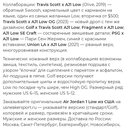
Коллаборации:
Travis Scott x AJ1 Low
(Olive, 2019) —
обратный Swoosh, кармельный цвет с карманом на
языке, один из самых желанных Low, вторичка от $500;
Travis Scott x AJ1 Low OG
(2023) — новый дроп с тем же
дизайном;
Golf x Travis Scott AJ1 Low
;
Fragment x AJ1 Low
;
AJ1 Low SE Craft
— состаренные замшевые детали;
PSG x
AJ1 Low
— Пари Сен-Жермен, синий с красными
вставками;
Union LA x AJ1 Low
(2021) — рваный верх,
многоуровневая конструкция.
Технически: кожаный верх (в коллаборациях возможны
замша, текстиль, синтетика), резиновая подошва с
узором "ёлочка" для сцепления с паркетом и асфальтом,
Air-подушка в пятке. Golf-версии получают
дополнительные шипы и водостойкую пропитку верха.
Low по посадке чуть шире, чем High OG. Размерный ряд:
мужские US 6–15, женские US 5–12.
Заказывайте оригинальные
Air Jordan 1 Low из США
на
usneakersport.ru — указывайте версию (стандарт/Golf),
колорвей и размер, привезём в кратчайшие сроки.
Мужские и женские размеры. Доставка по России:
Москва, Санкт-Петербург, Екатеринбург, Новосибирск,