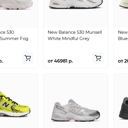
ce 530
New Balance 530 Munsell
New 
d Summer Fog
White Mindful Grey
Blue
р.
от 46981 р.
от 2