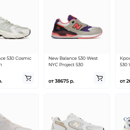
ce 530 Cosmic
New Balance 530 West
Кро
n
NYC Project 530
530 
.
от 38675 р.
от 2