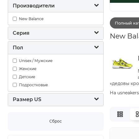
Производители
New Balance
Полный кат
Серия
New Bal
Пол
Unisex / Мужские
Женские
Детские
«дедовы крос
Подростковые
На usneaker
Размер US
Сброс