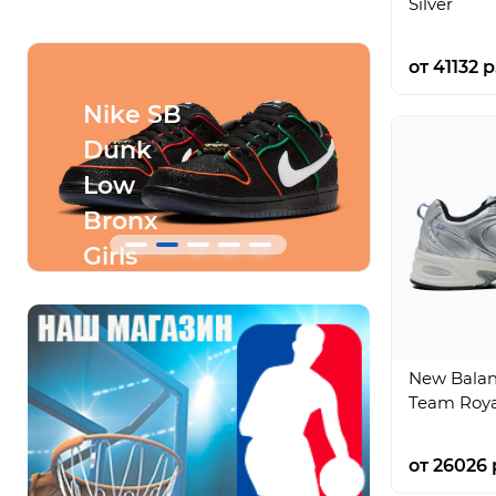
Silver
от 41132 р
Nike SB
Conve
Dunk
SHAI
Low
001
Bronx
Ares
Girls
Gray
Skate
New Balanc
Team Roya
от 26026 