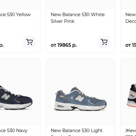
ce 530 Yellow
New Balance 530 White
New 
Silver Pink
Deco
р.
от 19865 р.
от 1
ce 530 Navy
New Balance 530 Light
Жен