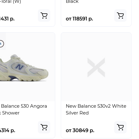
Floral (W)
Black
1431 р.
от 118591 р.
5
Balance 530 Angora
New Balance 530v2 White
k Shower
Silver Red
4314 р.
от 30849 р.