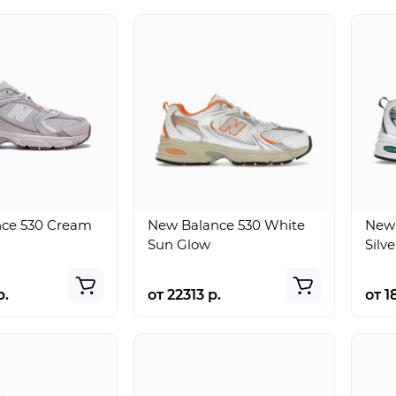
ce 530 Cream
New Balance 530 White
New 
Sun Glow
Silv
р.
от 22313 р.
от 1