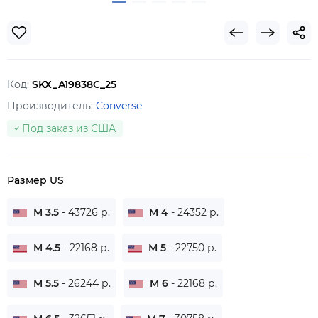
Код:
SKX_A19838C_25
Производитель:
Converse
Под заказ из США
Размер US
M 3.5
- 43726 р.
M 4
- 24352 р.
M 4.5
- 22168 р.
M 5
- 22750 р.
M 5.5
- 26244 р.
M 6
- 22168 р.