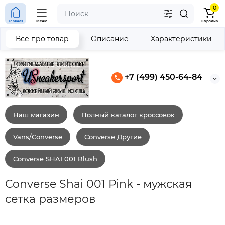
0
Главная
Меню
Корзина
Все про товар
Описание
Характеристики
+7 (499) 450-64-84
Наш магазин
Полный каталог кроссовок
Vans/Converse
Converse Другие
Converse SHAI 001 Blush
Converse Shai 001 Pink - мужская
сетка размеров