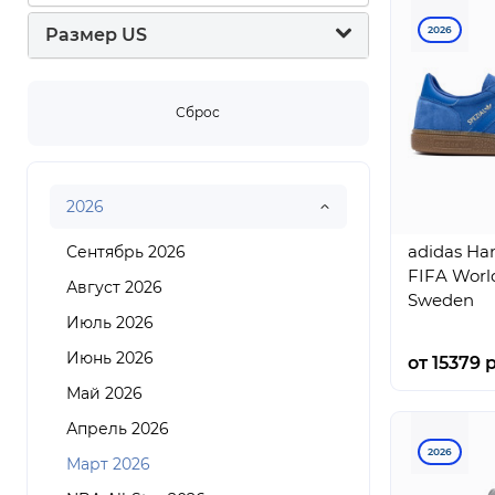
Rigorer
2026
Размер US
Salomon
Saucony
Сброс
Timberland
Under Armour
Vans
2026
adidas Han
Сентябрь 2026
FIFA Worl
Август 2026
Sweden
Июль 2026
Июнь 2026
от 15379 р
Май 2026
Апрель 2026
2026
Март 2026