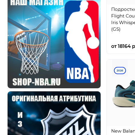
Подростк
Flight Cou
Iris Whisp
(GS)
от 18164 р
2026
New Balanc