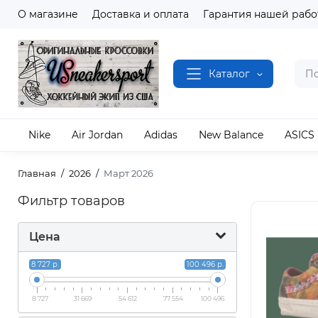
О магазине
Доставка и оплата
Гарантия нашей рабо
Каталог
Nike
Air Jordan
Adidas
New Balance
ASICS
Главная
2026
Март 2026
Фильтр товаров
Цена
8 727 р.
100 496 р.
8 727
31 669
54 612
77 554
100 496