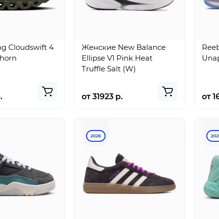
g Cloudswift 4
Женские New Balance
Reeb
Thorn
Ellipse V1 Pink Heat
Unap
Truffle Salt (W)
.
от 31923 р.
от 1
Jordan
Nike Mind
rse
Tatum 4
001 Slide
2026
202
“Black
Light
Pinksicle”
Smoke
Grey