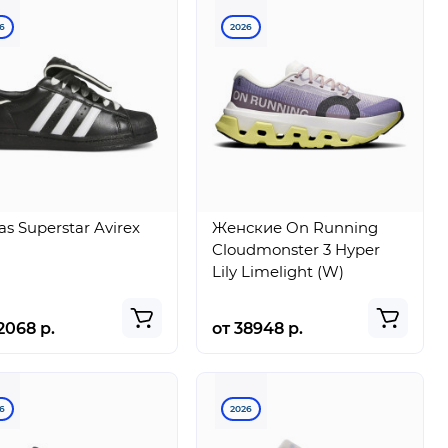
6
2026
as Superstar Avirex
Женские On Running
Cloudmonster 3 Hyper
Lily Limelight (W)
2068 р.
от 38948 р.
6
2026