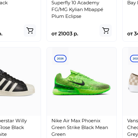
lack
Superfly 10 Academy
Bay 
FG/MG Kylian Mbappé
Plum Eclipse
.
от 21003 р.
от 3
2026
202
erstar Willy
Nike Air Max Phoenix
Vans
Rose Black
Green Strike Black Mean
Che
ite
Green
Grey