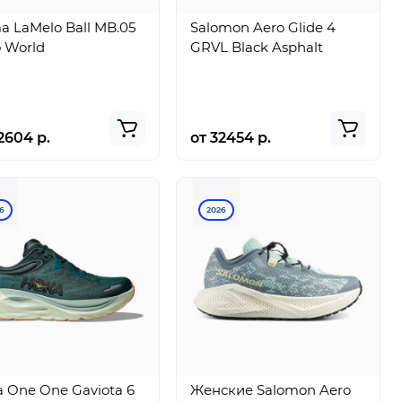
 LaMelo Ball MB.05
Salomon Aero Glide 4
 World
GRVL Black Asphalt
2604 р.
от 32454 р.
6
2026
 One One Gaviota 6
Женские Salomon Aero