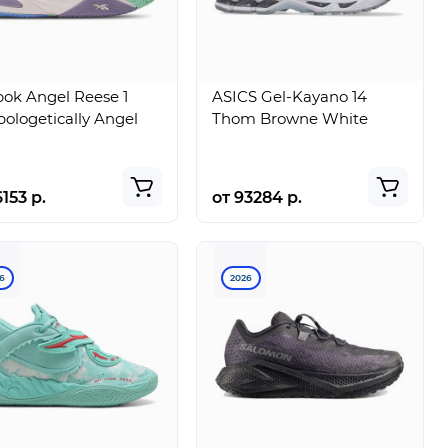
ok Angel Reese 1
ASICS Gel-Kayano 14
ologetically Angel
Thom Browne White
6153 р.
от 93284 р.
6
2026