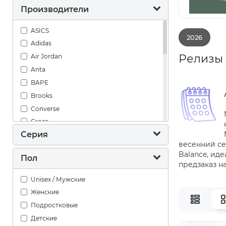
Производители
ASICS
2026
Adidas
Релизы 
Air Jordan
Anta
BAPE
Brooks
Converse
Crocs
Серия
Hoka One One
весенний се
Jordan
Balance, ид
Пол
Maison Mihara Yasuhiro
предзаказ н
New Balance
Unisex / Мужские
Nike
Женские
On
Подростковые
Puma
Детские
Reebok