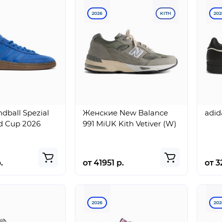
2026
KITH
202
dball Spezial
Женские New Balance
adid
d Cup 2026
991 MiUK Kith Vetiver (W)
.
от 41951 р.
от 3
2026
202