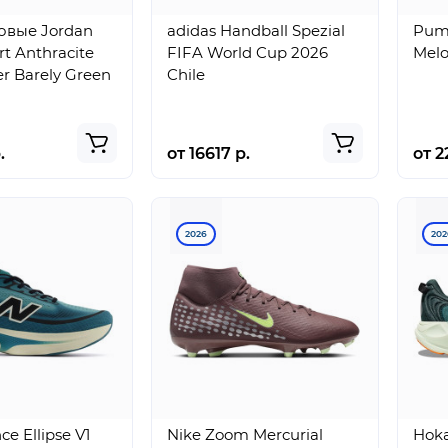
овые Jordan
adidas Handball Spezial
Puma
rt Anthracite
FIFA World Cup 2026
Melo
er Barely Green
Chile
.
от 16617 р.
от 2
2026
202
e Ellipse V1
Nike Zoom Mercurial
Hoka