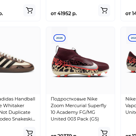
р.
от 41952 р.
от 1
2026
202
didas Handball
Подростковые Nike
Nike
e Whitaker
Zoom Mercurial Superfly
Vap
Not Duplicate
10 Academy FG/MG
Unit
odeo Snakeskin
United 003 Pack (GS)
te (W)