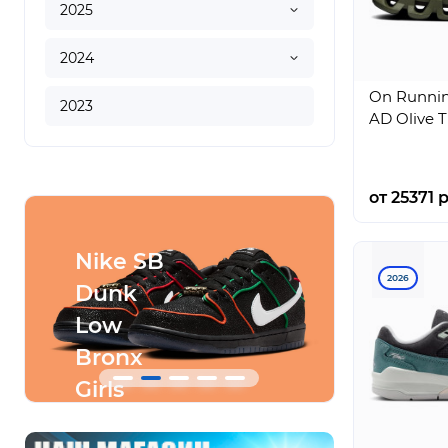
2025
2024
On Runnin
2023
AD Olive 
от 25371 р
Nike SB
Conve
2026
Dunk
SHAI
Low
001
Bronx
Ares
Girls
Gray
Skate