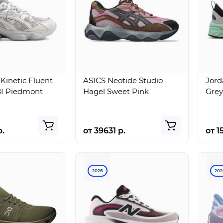
Kinetic Fluent
ASICS Neotide Studio
Jord
I Piedmont
Hagel Sweet Pink
Grey
р.
от 39631 р.
от 1
2026
202