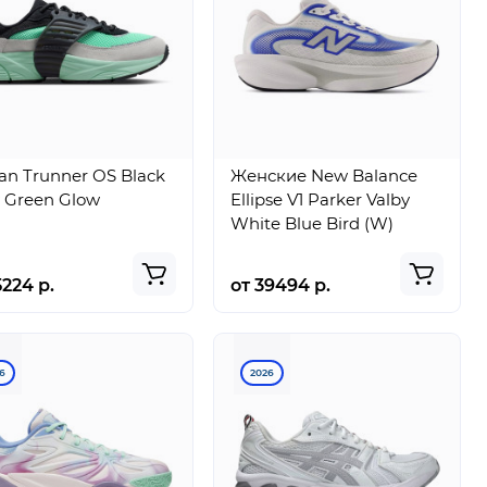
an Trunner OS Black
Женские New Balance
 Green Glow
Ellipse V1 Parker Valby
White Blue Bird (W)
5224 р.
от 39494 р.
6
2026