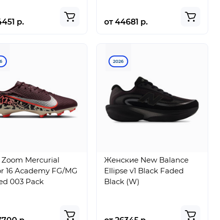
4451 р.
от 44681 р.
6
2026
 Zoom Mercurial
Женские New Balance
or 16 Academy FG/MG
Ellipse v1 Black Faded
ed 003 Pack
Black (W)