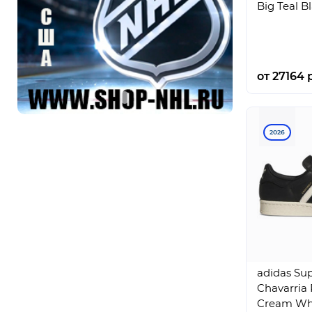
Big Teal B
от 27164 р
2026
adidas Sup
Chavarria 
Cream Wh