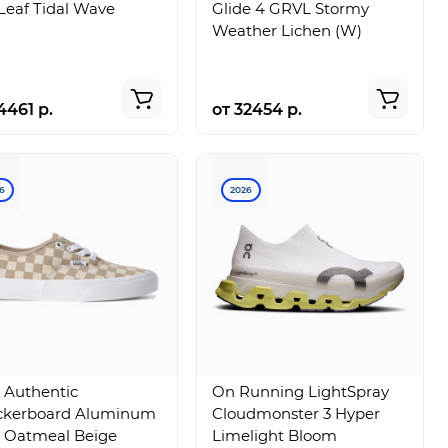
Leaf Tidal Wave
Glide 4 GRVL Stormy
Weather Lichen (W)
4461 р.
от 32454 р.
6
2026
 Authentic
On Running LightSpray
ckerboard Aluminum
Cloudmonster 3 Hyper
 Oatmeal Beige
Limelight Bloom