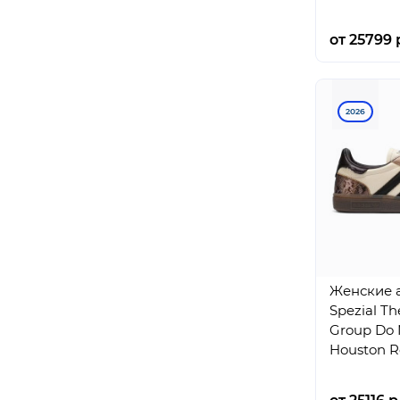
от 25799 
2026
Женские a
Spezial Th
Group Do 
Houston R
Brown Whi