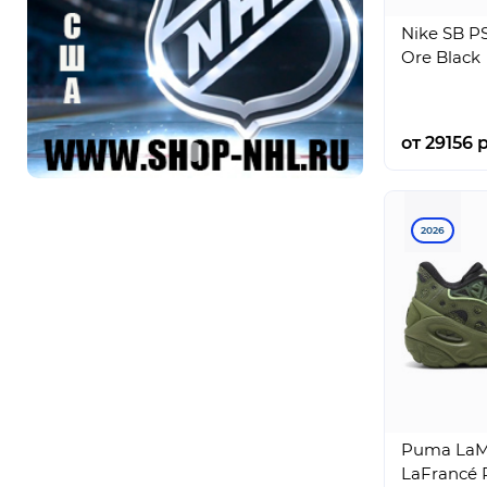
Nike SB PS
Ore Black
от 29156 р
2026
Puma LaMe
LaFrancé