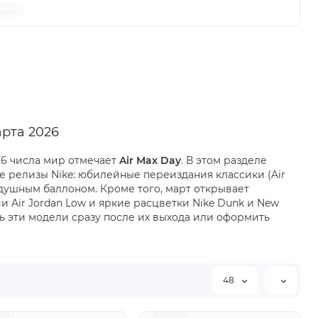
арта 2026
26 числа мир отмечает
Air Max Day
. В этом разделе
е релизы Nike: юбилейные переиздания классики (Air
здушным баллоном. Кроме того, март открывает
 Air Jordan Low и яркие расцветки Nike Dunk и New
ть эти модели сразу после их выхода или оформить
48