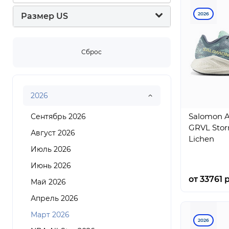
Rigorer
2026
Размер US
Salomon
Saucony
Сброс
Timberland
Under Armour
Vans
2026
Salomon A
Сентябрь 2026
GRVL Sto
Август 2026
Lichen
Июль 2026
Июнь 2026
от 33761 р
Май 2026
Апрель 2026
Март 2026
2026