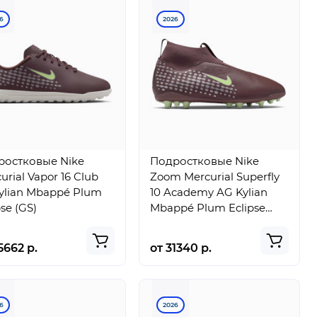
6
2026
ростковые Nike
Подростковые Nike
urial Vapor 16 Club
Zoom Mercurial Superfly
ylian Mbappé Plum
10 Academy AG Kylian
pse (GS)
Mbappé Plum Eclipse
(GS)
5662 р.
от 31340 р.
6
2026