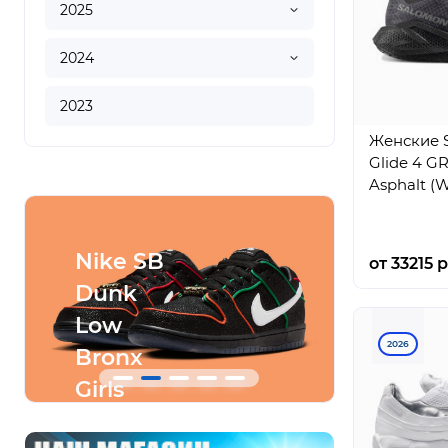
2025
2024
2023
Женские 
Glide 4 G
Asphalt (
Nike SB
Conve
от 33215 р
Dunk
SHAI
Low
001
2026
Bronx
Ares
Girls
Gray
Skate