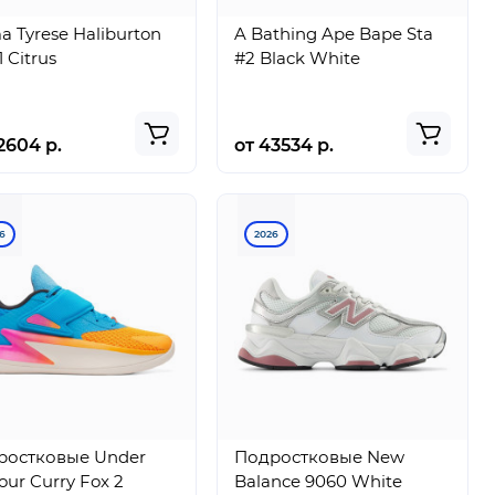
 Tyrese Haliburton
A Bathing Ape Bape Sta
1 Citrus
#2 Black White
2604 р.
от 43534 р.
6
2026
ростковые Under
Подростковые New
ur Curry Fox 2
Balance 9060 White