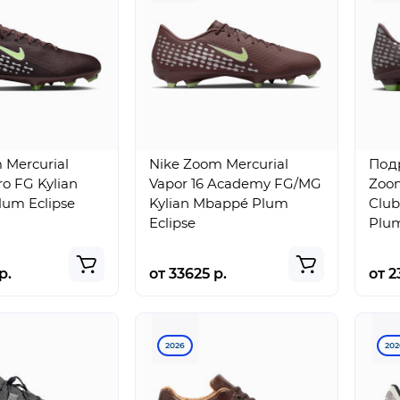
 Mercurial
Nike Zoom Mercurial
Под
ro FG Kylian
Vapor 16 Academy FG/MG
Zoom
um Eclipse
Kylian Mbappé Plum
Club
Eclipse
Plum
р.
от 33625 р.
от 2
2026
202