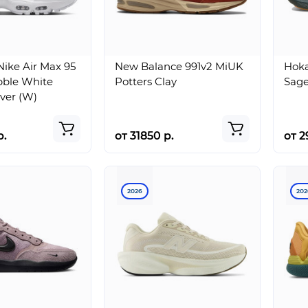
ike Air Max 95
New Balance 991v2 MiUK
Hok
bble White
Potters Clay
Sage
lver (W)
р.
от 31850 р.
от 2
2026
202