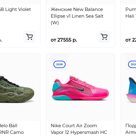
8 Light Violet
Женские New Balance
Puma
Ellipse v1 Linen Sea Salt
Hali 
(W)
.
от 27555 р.
от 2
2026
202
lo Ball
Nike Court Air Zoom
Под
 RNR Camo
Vapor 12 Hypersmash HC
Armo