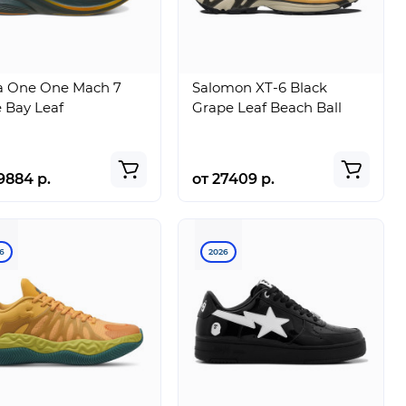
a One One Mach 7
Salomon XT-6 Black
 Bay Leaf
Grape Leaf Beach Ball
9884 р.
от 27409 р.
6
2026