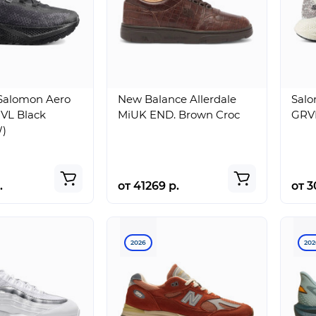
Salomon Aero
New Balance Allerdale
Salo
RVL Black
MiUK END. Brown Croc
GRVL
W)
Jordan
Nike Mind
rse
.
от 41269 р.
от 3
Tatum 4
001 Slide
“Black
Light
Pinksicle”
Smoke
Grey
2026
202