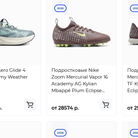
2026
202
ero Glide 4
Подростковые Nike
Под
rmy Weather
Zoom Mercurial Vapor 16
Merc
Academy AG Kylian
TF K
Mbappé Plum Eclipse
Ecli
(GS)
.
от 28574 р.
от 2
2026
202