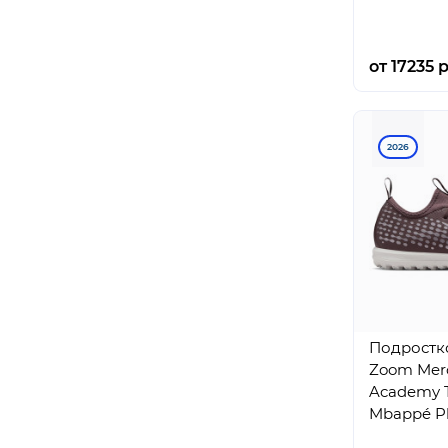
от 17235 р
2026
Подростк
Zoom Merc
Academy T
Mbappé Pl
(GS)