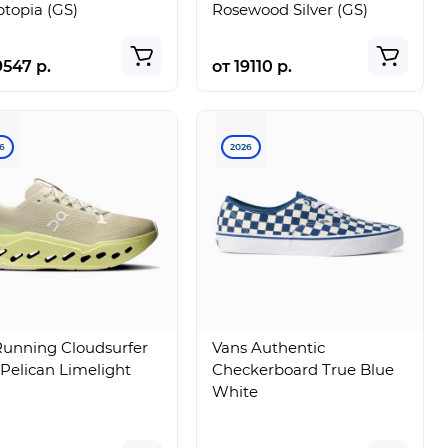
topia (GS)
Rosewood Silver (GS)
9547 р.
от 19110 р.
6
2026
unning Cloudsurfer
Vans Authentic
Pelican Limelight
Checkerboard True Blue
White