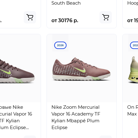
South Beach
Hoop
.
от 30176 р.
от 1
2026
202
овые Nike
Nike Zoom Mercurial
On R
urial Vapor 16
Vapor 16 Academy TF
Max 
F Kylian
Kylian Mbappé Plum
um Eclipse
Eclipse