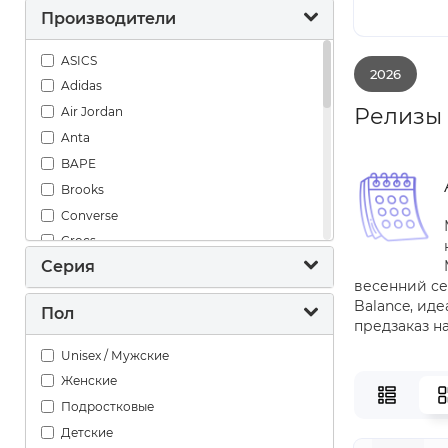
Производители
ASICS
2026
Adidas
Релизы 
Air Jordan
Anta
BAPE
Brooks
Converse
Crocs
Серия
Hoka One One
весенний се
Jordan
Balance, ид
Пол
Maison Mihara Yasuhiro
предзаказ н
New Balance
Unisex / Мужские
Nike
Женские
On
Подростковые
Puma
Детские
Reebok