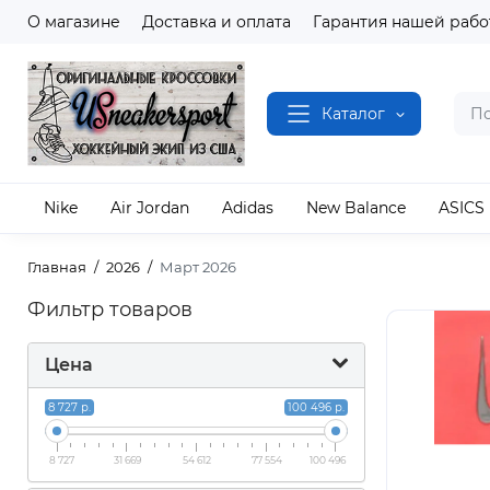
О магазине
Доставка и оплата
Гарантия нашей рабо
Каталог
Nike
Air Jordan
Adidas
New Balance
ASICS
Главная
2026
Март 2026
Фильтр товаров
Цена
8 727 р.
100 496 р.
8 727
31 669
54 612
77 554
100 496