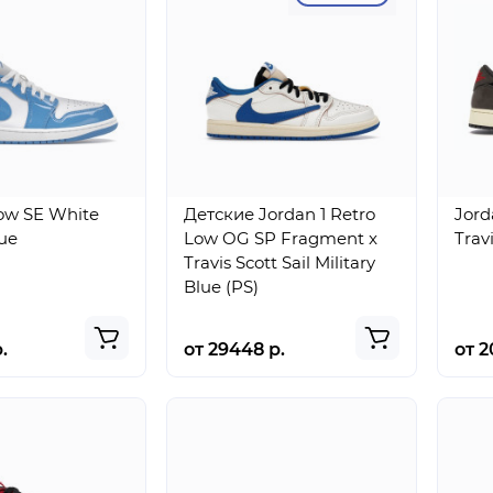
Low SE White
Детские Jordan 1 Retro
Jord
ue
Low OG SP Fragment x
Trav
Travis Scott Sail Military
Blue (PS)
.
от 29448 р.
от 2