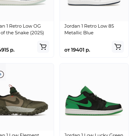
an 1 Retro Low OG
Jordan 1 Retro Low 85
 of the Snake (2025)
Metallic Blue
4915 р.
от 19401 р.
5
an 1 Low Element
Jordan 1 Low Lucky Green