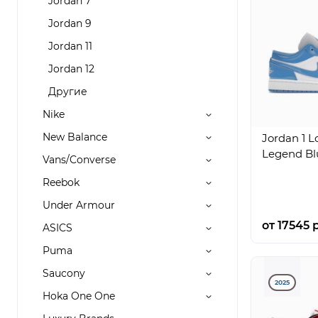
Jordan 7
Jordan 9
Jordan 11
Jordan 12
Другие
Nike
New Balance
Jordan 1 
Legend Bl
Vans/Converse
Reebok
Under Armour
от 17545 р
ASICS
Puma
Saucony
2025
Hoka One One