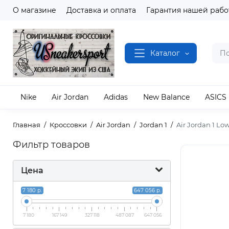
О магазине
Доставка и оплата
Гарантия нашей рабо
Каталог
Nike
Air Jordan
Adidas
New Balance
ASICS
Главная
Кроссовки
Air Jordan
Jordan 1
Air Jordan 1 Lo
Фильтр товаров
Цена
7 180 р.
647 056 р.
7 180
167 149
327 118
487 087
647 056