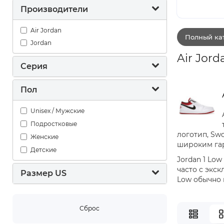
Производители
Air Jordan
Полный кат
Jordan
Air Jor
Серия
Пол
Unisex / Мужские
Подростковые
логотип, Sw
Женские
широким га
Детские
Jordan 1 Low
часто с экс
Размер US
Low обычно 
Сброс