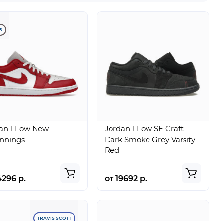
5
an 1 Low New
Jordan 1 Low SE Craft
nnings
Dark Smoke Grey Varsity
Red
4296 р.
от 19692 р.
TRAVIS SCOTT