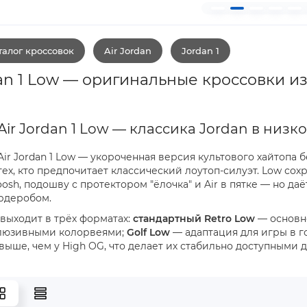
алог кроссовок
Air Jordan
Jordan 1
dan 1 Low — оригинальные кроссовки и
Air Jordan 1 Low — классика Jordan в ни
Air Jordan 1 Low — укороченная версия культового хайтопа 
тех, кто предпочитает классический лоутоп-силуэт. Low со
oosh, подошву с протектором "ёлочка" и Air в пятке — но д
рдеробом.
 выходит в трёх форматах:
стандартный Retro Low
— основно
клюзивными колорвеями;
Golf Low
— адаптация для игры в 
выше, чем у High OG, что делает их стабильно доступными д