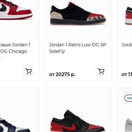
вые Jordan 1
Jordan 1 Retro Low OG SP
Jord
 OG Chicago
SoleFly
)
от 20275 р.
от 1
202