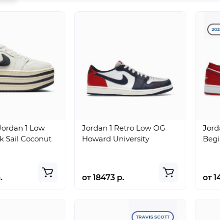
202
ordan 1 Low
Jordan 1 Retro Low OG
Jord
ck Sail Coconut
Howard University
Begi
.
от 18473 р.
от 1
TRAVIS SCOTT