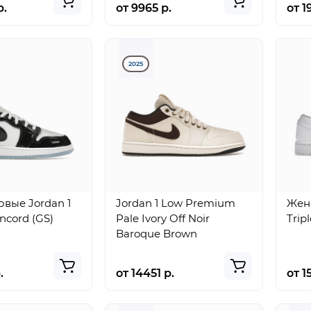
р.
от 9965 р.
от 1
2025
вые Jordan 1
Jordan 1 Low Premium
Женс
ncord (GS)
Pale Ivory Off Noir
Trip
Baroque Brown
.
от 14451 р.
от 1