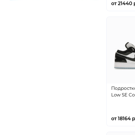
от 21440 
Подростко
Low SE Co
от 18164 р